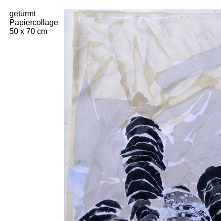
getürmt
Papiercollage
50 x 70 cm